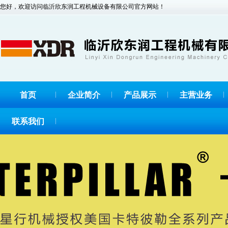
您好，欢迎访问临沂欣东润工程机械设备有限公司官方网站！
首页
企业简介
产品展示
主营业务
联系我们