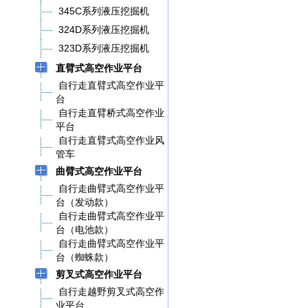
345C系列液压挖掘机
324D系列液压挖掘机
323D系列液压挖掘机
直臂式高空作业平台
自行走直臂式高空作业平
台
自行走直臂桥式高空作业
平台
自行走直臂式高空作业风
管车
曲臂式高空作业平台
自行走曲臂式高空作业平
台（发动款）
自行走曲臂式高空作业平
台（电池款）
自行走曲臂式高空作业平
台（蜘蛛款）
剪叉式高空作业平台
自行走越野剪叉式高空作
业平台