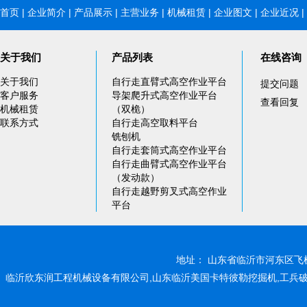
首页
|
企业简介
|
产品展示
|
主营业务
|
机械租赁
|
企业图文
|
企业近况
|
关于我们
产品列表
在线咨询
关于我们
自行走直臂式高空作业平台
提交问题
客户服务
导架爬升式高空作业平台
查看回复
机械租赁
（双桅）
联系方式
自行走高空取料平台
铣刨机
自行走套筒式高空作业平台
自行走曲臂式高空作业平台
（发动款）
自行走越野剪叉式高空作业
平台
地址： 山东省临沂市河东区飞机场路
临沂欣东润工程机械设备有限公司,山东临沂美国卡特彼勒挖掘机,工兵破