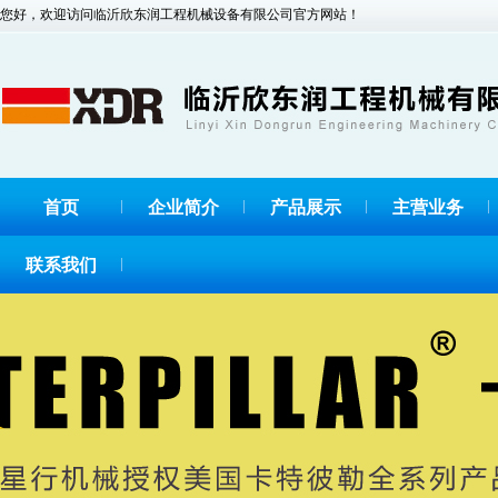
您好，欢迎访问临沂欣东润工程机械设备有限公司官方网站！
首页
企业简介
产品展示
主营业务
联系我们