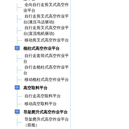
全向自行走剪叉式高空作
业平台
自行走剪叉式高空作业平
台(液压马达驱动)
自行走剪叉式高空作业平
台(直流电机驱动)
移动剪叉式高空作业平台
桅柱式高空作业平台
自行走套筒式高空作业平
台
自行走桅柱式高空作业平
台
移动桅柱式高空作业平台
高空取料平台
自行走高空取料平台
移动高空取料平台
导架爬升式高空作业平台
导架爬升式高空作业平台
（双桅）